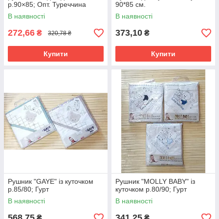
р.90×85; Опт. Туреччина
90*85 см.
В наявності
В наявності
272,66
373,10
₴
₴
320,78 ₴
Купити
Купити
Рушник "GAYE" із куточком
Рушник "MOLLY BABY" із
р.85/80; Гурт
куточком р.80/90; Гурт
В наявності
В наявності
568,75
341,25
₴
₴