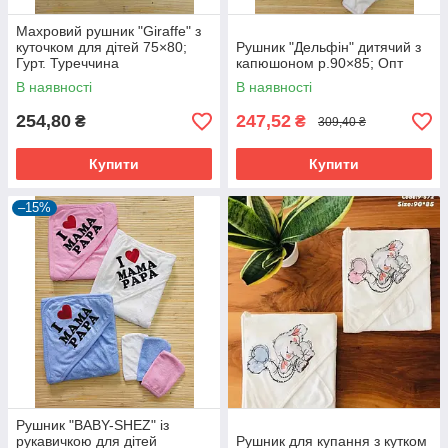
Махровий рушник "Giraffe" з
куточком для дітей 75×80;
Рушник "Дельфін" дитячий з
Гурт. Туреччина
капюшоном р.90×85; Опт
В наявності
В наявності
254,80
247,52
₴
₴
309,40 ₴
Купити
Купити
–15%
Рушник "BABY-SHEZ" із
рукавичкою для дітей
Рушник для купання з кутком