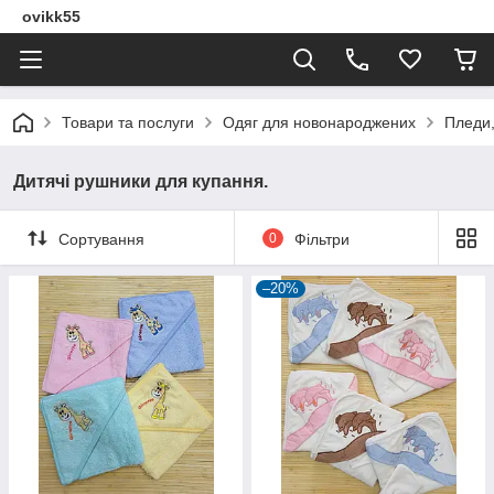
ovikk55
Товари та послуги
Одяг для новонароджених
Пледи,
Дитячі рушники для купання.
Сортування
0
Фільтри
–20%