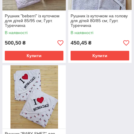
Рушник "beberri" із куточком
Рушник із куточком на голову
для дітей 85/95 см; Гурт.
для дітей 80/85 см; Гурт.
Туреччина
Туреччина
В наявності
В наявності
500,50
450,45
₴
₴
Купити
Купити
Рушник "BABY-SHEZ" для