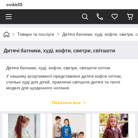
ovikk55
Товари та послуги
Дитячі батники, худі, кофти, светри, 
Дитячі батники, худі, кофти, светри, світшоти
Дитячі батники, худі, кофти, светри, світшоти оптом
У нашому асортименті представлені дитячі кофти оптом,
стильні худі для дітей, практичні світшоти дитячі та теплі
моделі для щоденного носіння.
Особливо затребувані теплі дитячі кофти на флісі, а також
зручні варіанти — кофти для хлопчиків і кофти для дівчат, які
Показати все
підходять для школи, прогулянок та активного відпочинку.
Також популярні дитячі худі оптом і базові моделі з бавовни,
що забезпечують комфорт у будь-яку пору року.
У нас ви можете купити дитячі кофти оптом недорого з
доставкою по Україні. Пропонуємо актуальний асортимент,