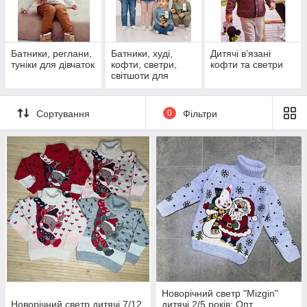
вигідні ціни та одяг, який добре продається.
Батники, реглани,
Батники, худі,
Дитячі в’язані
туніки для дівчаток
кофти, светри,
кофти та светри
світшоти для
хлопчиків
Сортування
0
Фільтри
Новорічний светр "Mizgin"
Новорічний светр дитячі 7/12
дитячі 2/5 років; Опт.