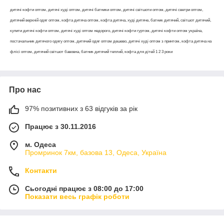
дитячі кофти оптом, дитячі худі оптом, дитячі батники оптом, дитячі світшоти оптом, дитячі светри оптом,
дитячий верхній одяг оптом, кофта дитяча оптом, кофта дитяча, худі дитяче, батник дитячий, світшот дитячий,
купити дитячі кофти оптом, дитячі худі оптом недорого, дитячі кофти гуртом, дитячі кофти оптом україна,
постачальник дитячого одягу оптом, дитячий одяг оптом дешево, дитячі худі оптом з принтом, кофта дитяча на
флісі оптом, дитячий світшот бавовна, батник дитячий теплий, кофта для дітей 1 2 3 роки
Про нас
97% позитивних з 63 відгуків за рік
Працює з 30.11.2016
м. Одеса
Промринок 7км, базова 13, Одеса, Україна
Контакти
Сьогодні працює з 08:00 до 17:00
Показати весь графік роботи