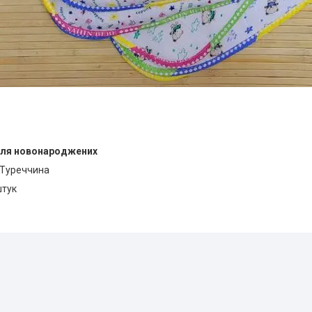
для новонароджених
Туреччина
штук