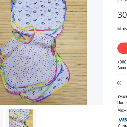
30
Міні
+380
Анна
пов
У ко