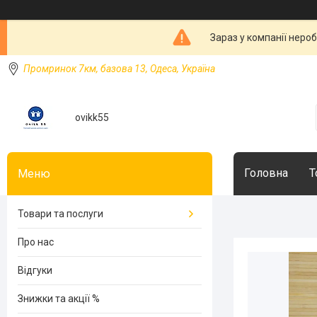
Зараз у компанії неро
Промринок 7км, базова 13, Одеса, Україна
ovikk55
Головна
Т
Товари та послуги
Про нас
Відгуки
Знижки та акції %