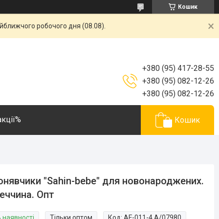
Кошик
айближчого робочого дня (08.08).
+380 (95) 417-28-55
+380 (95) 082-12-26
+380 (95) 082-12-26
акції%
Кошик
нявчики "Sahin-bebe" для новонароджених.
еччина. Опт
В наявності
Тільки оптом
Код:
AF-011-4 A/07980