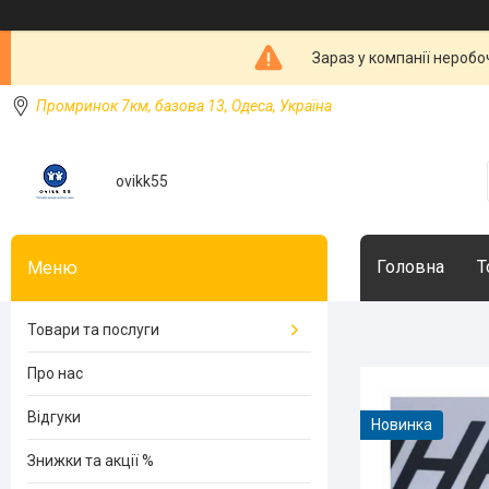
Зараз у компанії неробо
Промринок 7км, базова 13, Одеса, Україна
ovikk55
Головна
Т
Товари та послуги
Про нас
Відгуки
Новинка
Знижки та акції %