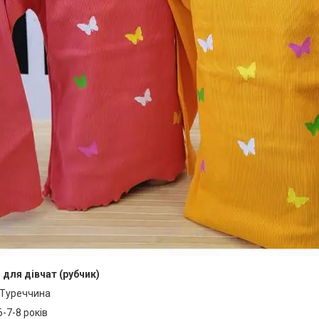
 для дівчат (рубчик)
Туреччина
6-7-8 років