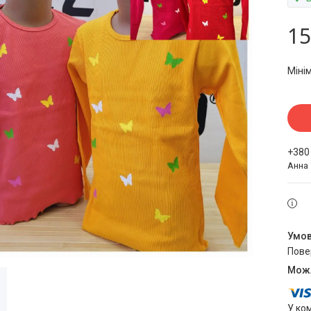
15
Міні
+380
Анна
пов
У ко