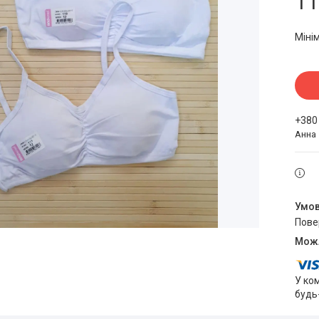
11
Міні
+380
Анна
пов
У ко
будь