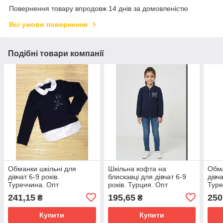
Повернення товару впродовж 14 днів за домовленістю
Всі умови повернення
Подібні товари компанії
Обманки шкільні для
Шкільна кофта на
Обма
дівчат 6-9 років.
блискавці для дівчат 6-9
дівч
Туреччина. Опт
років. Турция. Опт
Туре
241,15
195,65
250
₴
₴
Купити
Купити