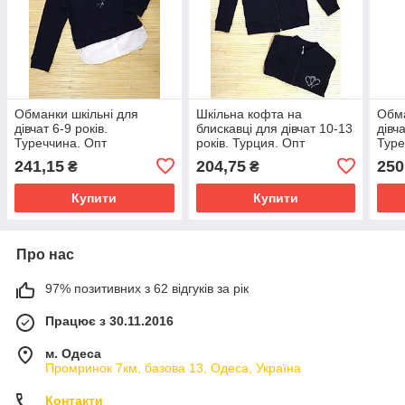
Обманки шкільні для
Шкільна кофта на
Обма
дівчат 6-9 років.
блискавці для дівчат 10-13
дівч
Туреччина. Опт
років. Турция. Опт
Туре
241,15
204,75
250
₴
₴
Купити
Купити
Про нас
97% позитивних з 62 відгуків за рік
Працює з 30.11.2016
м. Одеса
Промринок 7км, базова 13, Одеса, Україна
Контакти