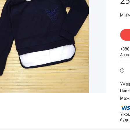
25
Міні
+380
Анна
пов
У ко
будь