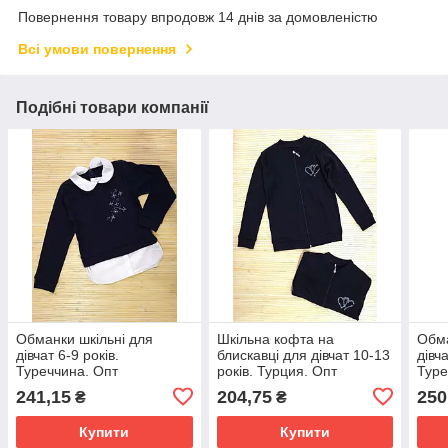
Повернення товару впродовж 14 днів за домовленістю
Всі умови повернення
Подібні товари компанії
Обманки шкільні для
Шкільна кофта на
Обма
дівчат 6-9 років.
блискавці для дівчат 10-13
дівч
Туреччина. Опт
років. Турция. Опт
Туре
241,15
204,75
250
₴
₴
Купити
Купити