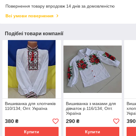
Повернення товару впродовж 14 днів за домовленістю
Всі умови повернення
Подібні товари компанії
Вишиванка для хлопчиків
Вишиванка з маками для
Виши
110/134; Опт. Україна
дівчаток р.116/134; Опт.
хлоп
Україна
Укра
380
290
390
₴
₴
Купити
Купити