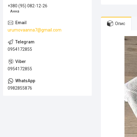
+380 (95) 082-12-26
Анна
Опис
urumovaanna7@gmail.com
0954172855
0954172855
0982855876