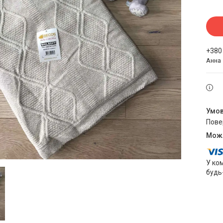
+380
Анна
пов
У ко
будь