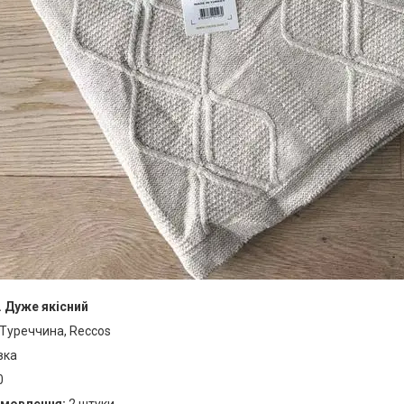
 Дуже якісний
Туреччина, Reccos
вка
0