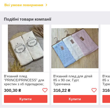
Всі умови повернення
Подібні товари компанії
В'язаний плед
В'язаний плед для дітей
В'яз
"PRINCE/PRINCESS" для
85 х 90 см; Гурт.
85 х
хрестин з хб підкладкою;
Туреччина
Туре
Гурт. Туреччина
300,30
316,22
316
₴
₴
Купити
Купити