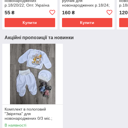
новонароджених
рубчик для
ново
р.18/20/22; Опт. Україна
новонароджених р.18/24;
р.18
Опт. Україна
55
160
120
₴
₴
Купити
Купити
Акційні пропозиції та новинки
Комплект в пологовий
"Звірятка" для
новонароджених 0/3 міс.;
Гурт. Україна
В наявності