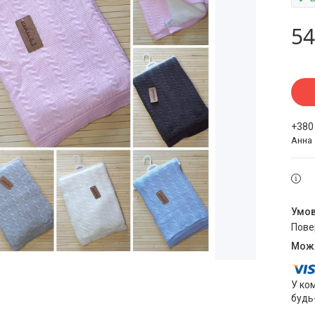
54
+380
Анна
пов
У ко
будь