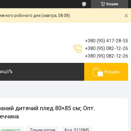
Кошик
жчого робочого дня (завтра, 08.08).
+380 (95) 417-28-55
+380 (95) 082-12-26
+380 (95) 082-12-26
акції%
Кошик
заний дитячий плед 80×85 см; Опт.
еччина
В наявності
Тільки оптом
Код:
0110М5