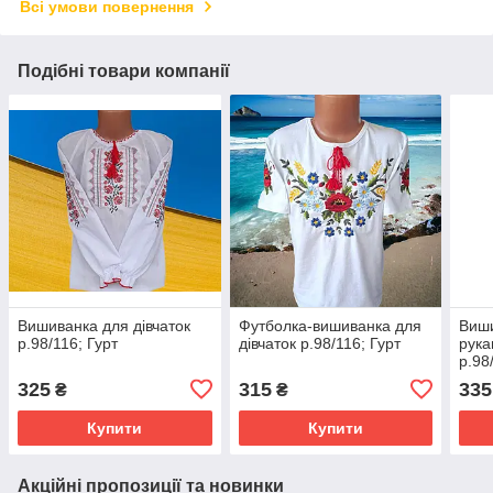
Всі умови повернення
Подібні товари компанії
Вишиванка для дівчаток
Футболка-вишиванка для
Виши
р.98/116; Гурт
дівчаток р.98/116; Гурт
рука
р.98
325
315
335
₴
₴
Купити
Купити
Акційні пропозиції та новинки