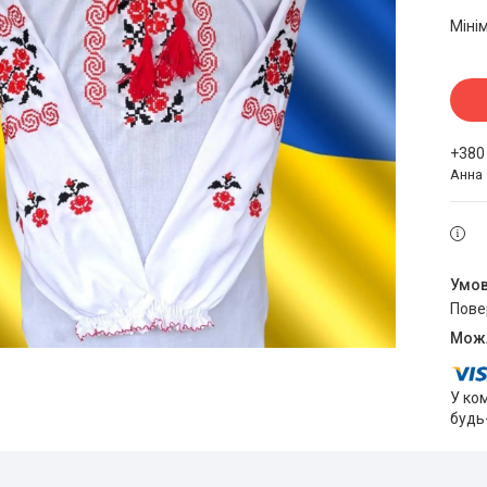
Міні
+380
Анна
пов
У ко
будь