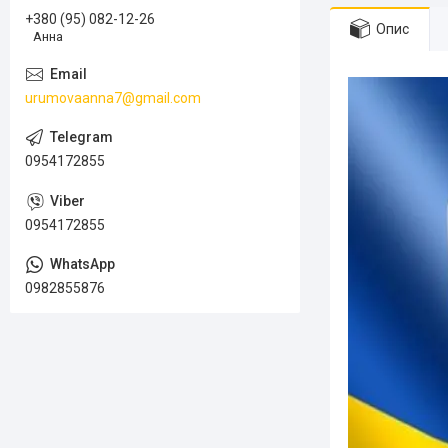
+380 (95) 082-12-26
Опис
Анна
urumovaanna7@gmail.com
0954172855
0954172855
0982855876