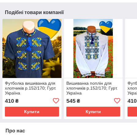
Подібні товари компанії
Футболка вишиванка для
Вишиванка поплін для
Футб
хлопчиків р.152/170; Гурт.
хлопчиків р.152/170; Гурт.
хлоп
Україна
Україна
Укра
410
545
410
₴
₴
Купити
Купити
Про нас