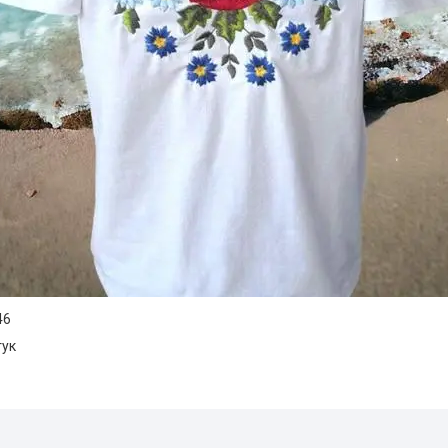
46
тук