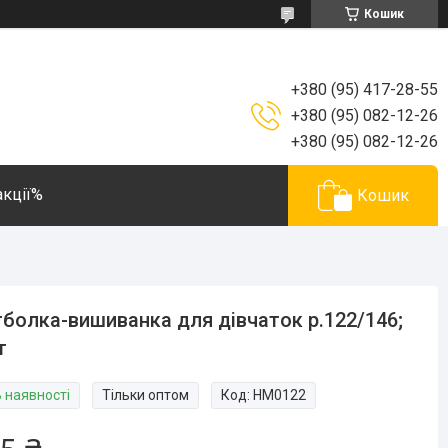
Кошик
+380 (95) 417-28-55
+380 (95) 082-12-26
+380 (95) 082-12-26
акції%
Кошик
болка-вишиванка для дівчаток р.122/146;
т
В наявності
Тільки оптом
Код:
HM0122