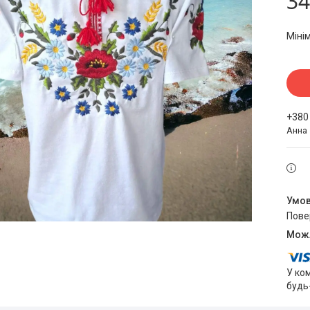
34
Міні
+380
Анна
пов
У ко
будь