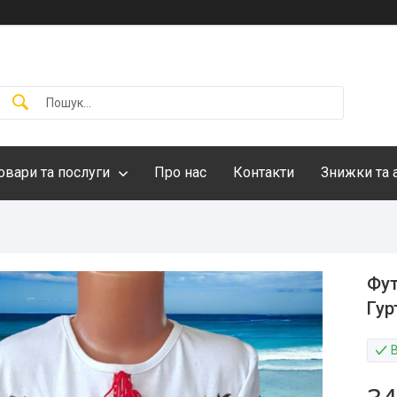
овари та послуги
Про нас
Контакти
Знижки та 
Фут
Гур