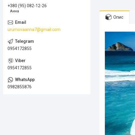
+380 (95) 082-12-26
Анна
Опис
urumovaanna7@gmail.com
0954172855
0954172855
0982855876