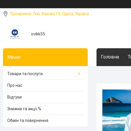
Промринок 7км, базова 13, Одеса, Україна
ovikk55
Головна
Т
Товари та послуги
Про нас
Відгуки
Знижки та акції %
Обмін та повернення