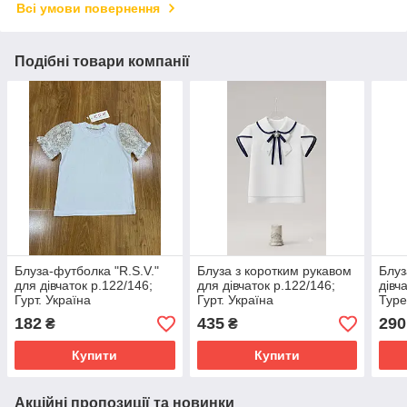
Всі умови повернення
Подібні товари компанії
Блуза-футболка "R.S.V."
Блуза з коротким рукавом
Блуз
для дівчаток р.122/146;
для дівчаток р.122/146;
дівч
Гурт. Україна
Гурт. Україна
Туре
182
435
290
₴
₴
Купити
Купити
Акційні пропозиції та новинки