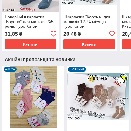
Новорічні шкарпетки
Шкарпетки "Корона" для
Шкар
"Корона" для малюків 3/5
малюків 12-24 місяців.
малю
років; Гурт. Китай
Гурт. Китай
Кита
31,85
20,48
20,
₴
₴
Купити
Купити
Акційні пропозиції та новинки
–10%
Новинка