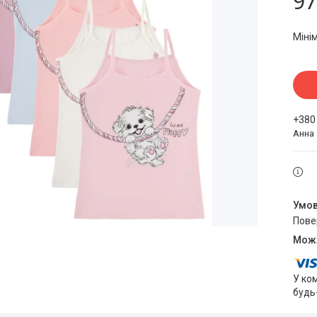
97
Міні
+380
Анна
пов
У ко
будь