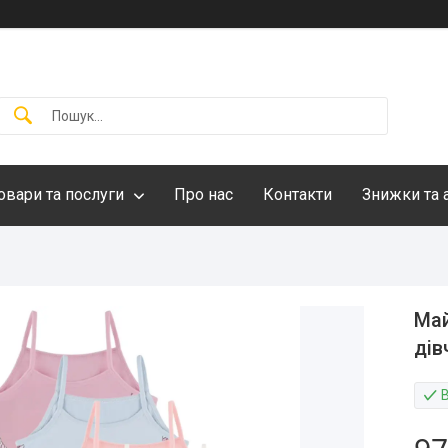
овари та послуги
Про нас
Контакти
Знижки та 
Май
дів