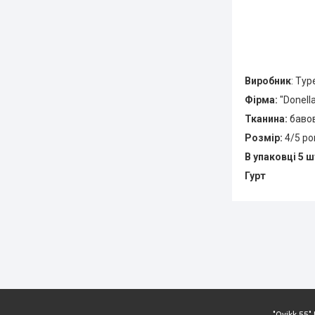
Виробник
: Ту
Фірма:
"Donell
Тканина:
баво
Розмір:
4/5 ро
В упаковці 5 ш
Гурт