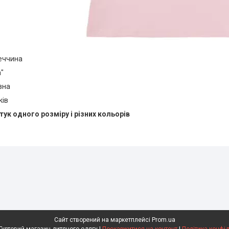
реччина
a"
вна
ків
тук одного розміру і різних кольорів
Сайт створений на маркетплейсі
Prom.ua