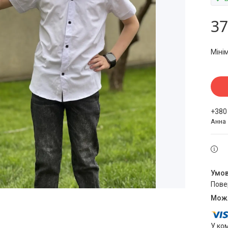
37
Міні
+380
Анна
пов
У ко