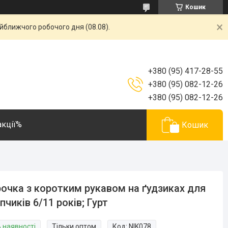
Кошик
айближчого робочого дня (08.08).
+380 (95) 417-28-55
+380 (95) 082-12-26
+380 (95) 082-12-26
акції%
Кошик
очка з коротким рукавом на ґудзиках для
пчиків 6/11 років; Гурт
В наявності
Тільки оптом
Код:
NIK078