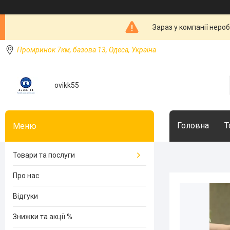
Зараз у компанії неро
Промринок 7км, базова 13, Одеса, Україна
ovikk55
Головна
Т
Товари та послуги
Про нас
Відгуки
Знижки та акції %