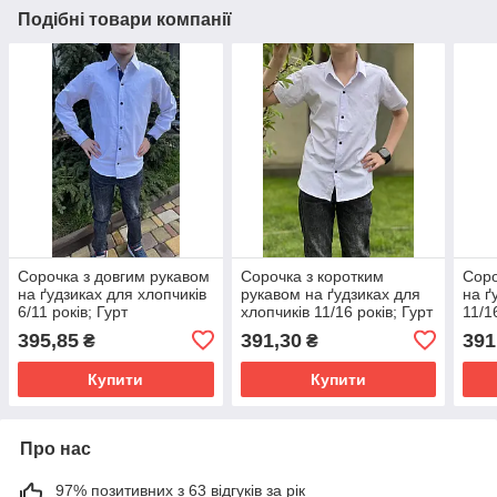
Подібні товари компанії
Сорочка з довгим рукавом
Сорочка з коротким
Соро
на ґудзиках для хлопчиків
рукавом на ґудзиках для
на ґ
6/11 років; Гурт
хлопчиків 11/16 років; Гурт
11/1
395,85
391,30
391
₴
₴
Купити
Купити
Про нас
97% позитивних з 63 відгуків за рік