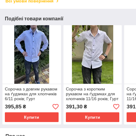
Всі умови повернення
Подібні товари компанії
Сорочка з довгим рукавом
Сорочка з коротким
Соро
на ґудзиках для хлопчиків
рукавом на ґудзиках для
на ґ
6/11 років; Гурт
хлопчиків 11/16 років; Гурт
11/1
395,85
391,30
391
₴
₴
Купити
Купити