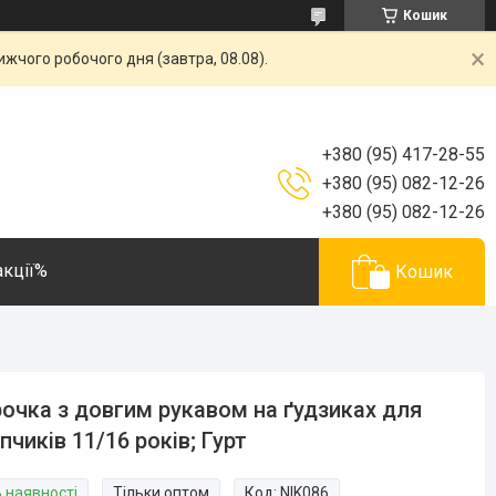
Кошик
жчого робочого дня (завтра, 08.08).
+380 (95) 417-28-55
+380 (95) 082-12-26
+380 (95) 082-12-26
акції%
Кошик
очка з довгим рукавом на ґудзиках для
пчиків 11/16 років; Гурт
В наявності
Тільки оптом
Код:
NIK086