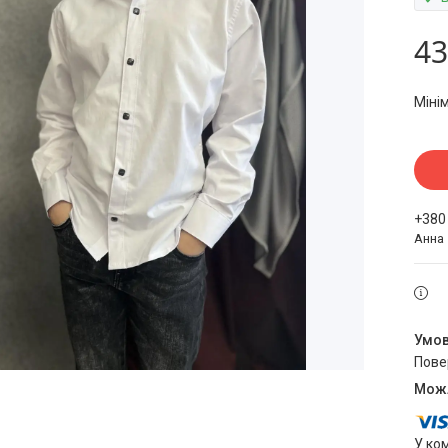
43
Міні
+380
Анна
пов
У ко