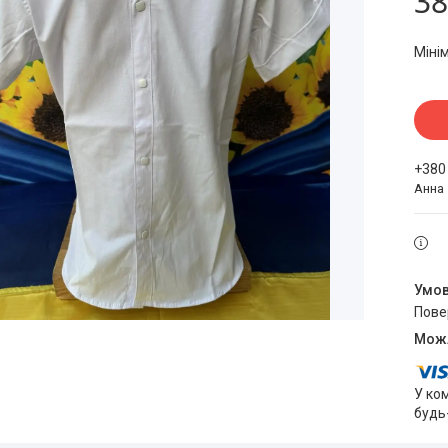
38
Міні
+380
Анна
пов
У ко
будь