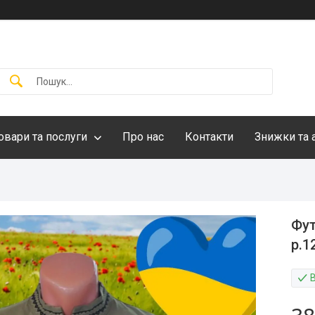
овари та послуги
Про нас
Контакти
Знижки та 
Фут
р.1