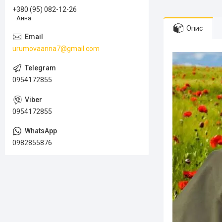
+380 (95) 082-12-26
Анна
Опис
urumovaanna7@gmail.com
0954172855
0954172855
0982855876