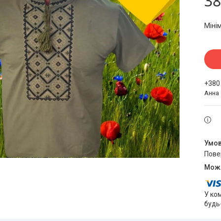
38
Міні
+380
Анна
пов
У ко
будь