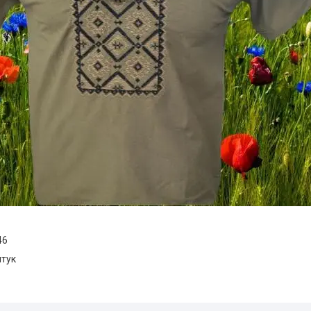
46
штук