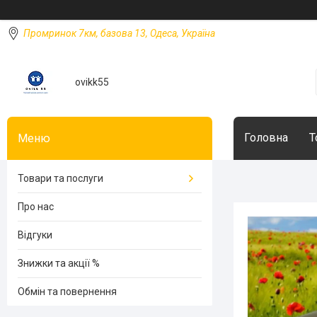
Промринок 7км, базова 13, Одеса, Україна
ovikk55
Головна
Т
Товари та послуги
Про нас
Відгуки
Знижки та акції %
Обмін та повернення