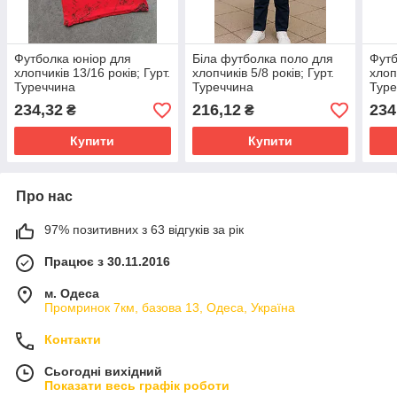
Футболка юніор для
Біла футболка поло для
Футб
хлопчиків 13/16 років; Гурт.
хлопчиків 5/8 років; Гурт.
хлоп
Туреччина
Туреччина
Туре
234,32
216,12
234
₴
₴
Купити
Купити
Про нас
97% позитивних з 63 відгуків за рік
Працює з 30.11.2016
м. Одеса
Промринок 7км, базова 13, Одеса, Україна
Контакти
Сьогодні вихідний
Показати весь графік роботи