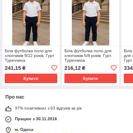
Біла футболка поло для
Біла футболка поло для
Біла
хлопчиків 9/12 років; Гурт.
хлопчиків 5/8 років; Гурт.
для 
Туреччина
Туреччина
Гурт
241,15
216,12
334
₴
₴
Купити
Купити
Про нас
97% позитивних з 63 відгуків за рік
Працює з 30.11.2016
м. Одеса