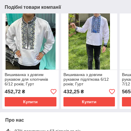
Подібні товари компанії
Вишиванка з довгим
Вишиванка з довгим
Виши
рукавом для хлопчиків
рукавом підліткова 6/12
рука
6/12 років; Гурт
років; Гурт
7/12
452,72
432,25
565
₴
₴
Купити
Купити
Про нас