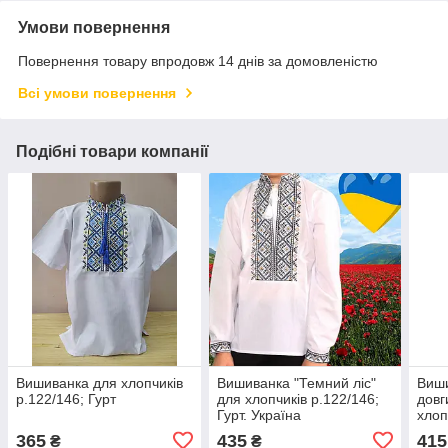
Умови повернення
Повернення товару впродовж 14 днів за домовленістю
Всі умови повернення
Подібні товари компанії
Вишиванка для хлопчиків
Вишиванка "Темний ліс"
Виши
р.122/146; Гурт
для хлопчиків р.122/146;
довг
Гурт. Україна
хлоп
Укра
365
435
415
₴
₴