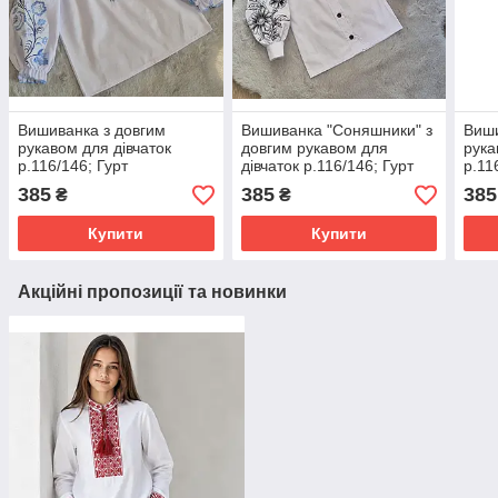
Вишиванка з довгим
Вишиванка "Соняшники" з
Виши
рукавом для дівчаток
довгим рукавом для
рука
р.116/146; Гурт
дівчаток р.116/146; Гурт
р.11
385
385
385
₴
₴
Купити
Купити
Акційні пропозиції та новинки