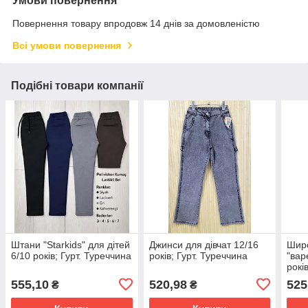
Умови повернення
Повернення товару впродовж 14 днів за домовленістю
Всі умови повернення
Подібні товари компанії
Штани "Starkids" для дітей
Джинси для дівчат 12/16
Широ
6/10 років; Гурт. Туреччина
років; Гурт. Туреччина
"вар
рокі
555,10
520,98
525
₴
₴