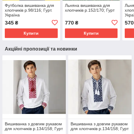
Футболка вишиванка для
Льняна вишиванка для
Льня
хлопчиків р.98/116; Гурт.
хлопчиків р.152/170; Гурт
хлоп
Україна
Укра
345
770
570
₴
₴
Купити
Купити
Акційні пропозиції та новинки
Вишиванка з довгим рукавом
Вишиванка з довгим рукавом
для хлопчиків р.134/158; Гурт
для хлопчиків р.134/158; Гурт