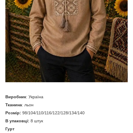
Виробник
: Україна
Тканина
: льон
Розмір:
98/104/110/116/122/128/134/140
В упаковці:
8 штук
Гурт